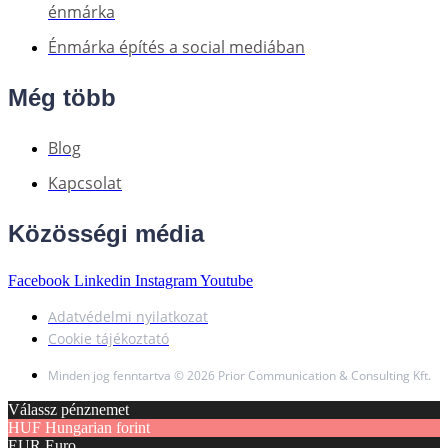
énmárka
Énmárka építés a social mediában
Még több
Blog
Kapcsolat
Közösségi média
Facebook
Linkedin
Instagram
Youtube
Adatvédelmi nyilatkozat
Cookie tájékoztató
Minden jog fenntartva © 2026 Prior Communication & Consulting Kft.
Válassz pénznemet
HUF
Hungarian forint
EUR
Euro