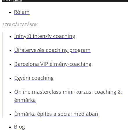
Rólam
SZOLGÁLTATÁSOK
Iránytű intenzív coaching
Újratervezés coaching program
Barcelona VIP élmény-coaching
Egyéni coaching
Online masterclass mini-kurzus: coaching &
énmárka
Énmárka építés a social mediában
Blog