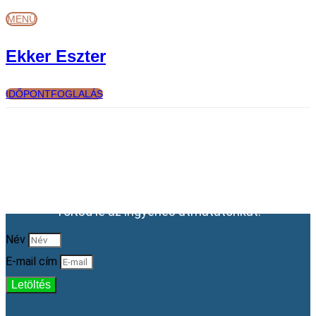
Ugrás
MENÜ
a
tartalomhoz
Ekker Eszter
IDŐPONTFOGLALÁS
Tanulj meg grafikus nélkül
marketing tartalmat tervezni!
Töltsd le az ingyenes útmutatónkat.
Név
E-mail cím
Letöltés