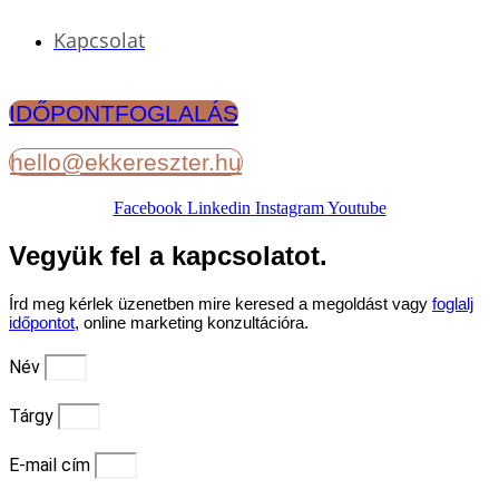
Kapcsolat
IDŐPONTFOGLALÁS
hello@ekkereszter.hu
Facebook
Linkedin
Instagram
Youtube
Vegyük fel a kapcsolatot.
Írd meg kérlek üzenetben mire keresed a megoldást vagy
foglalj
időpontot
, online marketing konzultációra.
Név
Tárgy
E-mail cím