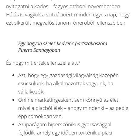
nyitogatni a ködös – fagyos otthoni novemberben.
Hálás is vagyok a szituációért minden egyes nap, hogy
ezt sikerült megvalósítanom, önerőből, ellenszélben.
Egy nagyon szeles kedvenc partszakaszom
Puerto Santiagoban
És hogy mit értek ellenszél alatt?
Azt, hogy egy gazdasági világválság közepén
csücsülünk, ha alkalmazottak vagyunk, ha
vállalkozók.
Online marketingesként sem könnyű az élet,
mivel a piacból élek – ahogy mindenki – az pedig
épp romokban van.
Az iparágam hiperszónikus gyorsasággal
fejlődik, amely egy időben történik a piaci