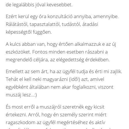
de legalábbis jóval kevesebbet.
Ezért kerül egy óra konzultáció annyiba, amennyibe.
Rálátástól, tapasztalattól, tudástól, átadási
képességtől függően.
A kulcs abban van, hogy értően alkalmazzuk e az új
eszközöket. Fontos minden esetben rászabni a
megrendelő céljára, az elégedettség érdekében.
Emellett az sem árt, ha az ügyfél tudja és érti mi zajlik.
Tehát el kell neki magyarázni (idő!) azt, amivel
egyébként általában nem akar foglalkozni, viszont
muszáj lesz…:)
És most erről a muszájról szeretnék egy kicsit
értekezni. Arról, hogy én személy szerint miért
ragaszkodom az ügyfél megértéséhez és aktív