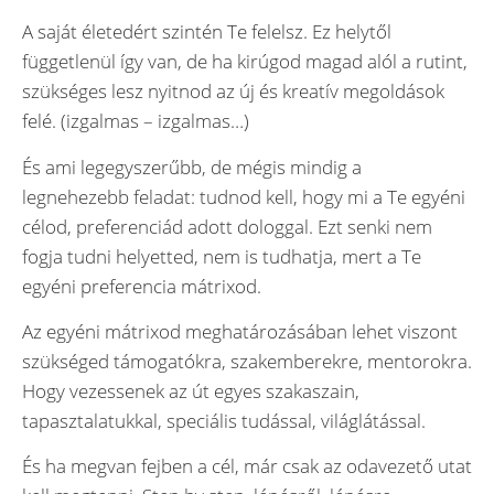
A saját életedért szintén Te felelsz. Ez helytől
függetlenül így van, de ha kirúgod magad alól a rutint,
szükséges lesz nyitnod az új és kreatív megoldások
felé. (izgalmas – izgalmas…)
És ami legegyszerűbb, de mégis mindig a
legnehezebb feladat: tudnod kell, hogy mi a Te egyéni
célod, preferenciád adott dologgal. Ezt senki nem
fogja tudni helyetted, nem is tudhatja, mert a Te
egyéni preferencia mátrixod.
Az egyéni mátrixod meghatározásában lehet viszont
szükséged támogatókra, szakemberekre, mentorokra.
Hogy vezessenek az út egyes szakaszain,
tapasztalatukkal, speciális tudással, világlátással.
És ha megvan fejben a cél, már csak az odavezető utat