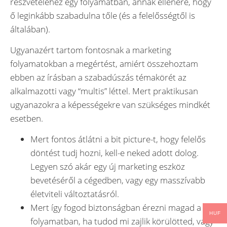
részvételéhez egy folyamatban, annak ellenére, hogy
ő leginkább szabadulna tőle (és a felelősségtől is
általában).
Ugyanazért tartom fontosnak a marketing
folyamatokban a megértést, amiért összehoztam
ebben az írásban a szabadúszás témakörét az
alkalmazotti vagy “multis” léttel. Mert praktikusan
ugyanazokra a képességekre van szükséges mindkét
esetben.
Mert fontos átlátni a bit picture-t, hogy felelős
döntést tudj hozni, kell-e neked adott dolog.
Legyen szó akár egy új marketing eszköz
bevetéséről a cégedben, vagy egy masszívabb
életviteli változtatásról.
Mert így fogod biztonságban érezni magad a
HUF
folyamatban, ha tudod mi zajlik körülötted, vagy