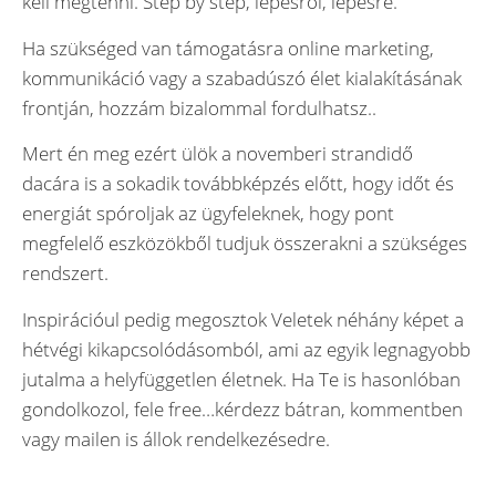
kell megtenni. Step by step, lépésről, lépésre.
Ha szükséged van támogatásra online marketing,
kommunikáció vagy a szabadúszó élet kialakításának
frontján, hozzám bizalommal fordulhatsz..
Mert én meg ezért ülök a novemberi strandidő
dacára is a sokadik továbbképzés előtt, hogy időt és
energiát spóroljak az ügyfeleknek, hogy pont
megfelelő eszközökből tudjuk összerakni a szükséges
rendszert.
Inspirációul pedig megosztok Veletek néhány képet a
hétvégi kikapcsolódásomból, ami az egyik legnagyobb
jutalma a helyfüggetlen életnek. Ha Te is hasonlóban
gondolkozol, fele free…kérdezz bátran, kommentben
vagy mailen is állok rendelkezésedre.