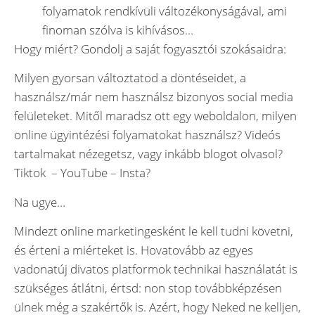
folyamatok rendkívüli változékonyságával, ami
finoman szólva is kihívásos…
Hogy miért? Gondolj a saját fogyasztói szokásaidra:
Milyen gyorsan változtatod a döntéseidet, a
használsz/már nem használsz bizonyos social media
felületeket. Mitől maradsz ott egy weboldalon, milyen
online ügyintézési folyamatokat használsz? Videós
tartalmakat nézegetsz, vagy inkább blogot olvasol?
Tiktok – YouTube – Insta?
Na ugye…
Mindezt online marketingesként le kell tudni követni,
és érteni a miérteket is. Hovatovább az egyes
vadonatúj divatos platformok technikai használatát is
szükséges átlátni, értsd: non stop továbbképzésen
ülnek még a szakértők is. Azért, hogy Neked ne kelljen,