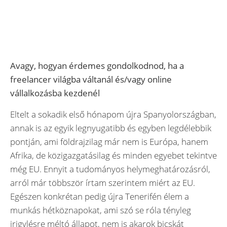
Avagy, hogyan érdemes gondolkodnod, ha a
freelancer világba váltanál és/vagy online
vállalkozásba kezdenél
Eltelt a sokadik első hónapom újra Spanyolországban,
annak is az egyik legnyugatibb és egyben legdélebbik
pontján, ami földrajzilag már nem is Európa, hanem
Afrika, de közigazgatásilag és minden egyebet tekintve
még EU. Ennyit a tudományos helymeghatározásról,
arról már többször írtam szerintem miért az EU.
Egészen konkrétan pedig újra Tenerifén élem a
munkás hétköznapokat, ami szó se róla tényleg
irigylésre méltó állapot, nem is akarok bicskát