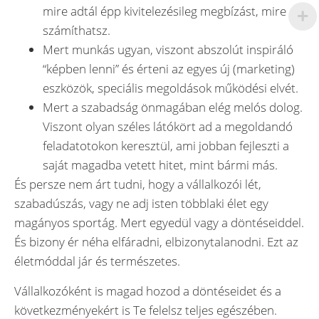
mire adtál épp kivitelezésileg megbízást, mire
számíthatsz.
Mert munkás ugyan, viszont abszolút inspiráló
“képben lenni” és érteni az egyes új (marketing)
eszközök, speciális megoldások működési elvét.
Mert a szabadság önmagában elég melós dolog.
Viszont olyan széles látókört ad a megoldandó
feladatotokon keresztül, ami jobban fejleszti a
saját magadba vetett hitet, mint bármi más.
És persze nem árt tudni, hogy a vállalkozói lét,
szabadúszás, vagy ne adj isten többlaki élet egy
magányos sportág. Mert egyedül vagy a döntéseiddel.
És bizony ér néha elfáradni, elbizonytalanodni. Ezt az
életmóddal jár és természetes.
Vállalkozóként is magad hozod a döntéseidet és a
következményekért is Te felelsz teljes egészében.