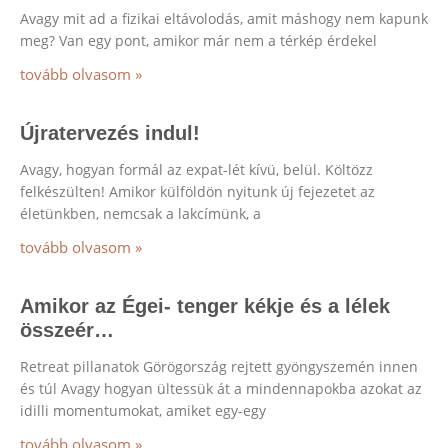
Avagy mit ad a fizikai eltávolodás, amit máshogy nem kapunk
meg? Van egy pont, amikor már nem a térkép érdekel
tovább olvasom »
Újratervezés indul!
Avagy, hogyan formál az expat-lét kívü, belül. Költözz
felkészülten! Amikor külföldön nyitunk új fejezetet az
életünkben, nemcsak a lakcímünk, a
tovább olvasom »
Amikor az Égei- tenger kékje és a lélek
összeér…
Retreat pillanatok Görögország rejtett gyöngyszemén innen
és túl Avagy hogyan ültessük át a mindennapokba azokat az
idilli momentumokat, amiket egy-egy
tovább olvasom »