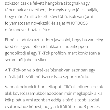
sokszor csak a felvett hangokra tátognak vagy
táncolnak az üzletben, de mégis olyan jól csinálják,
hogy már 2 millió feletti követőbázisuk van (ami
folyamatosan növekszik) és saját #HOTBOSS
márkanevet hoztak létre.
Ebből kiindulva azt tudom javasolni, hogy ha van elég
időd és egyedi ötleteid, akkor mindenképpen
gondolkodj el egy TikTok profilon, mert konkrétan a
semmiből jöhet a siker.
A TikTok-on való értékesítésnek van azonban egy
másik jól bevált módszere is…a szponzoráció.
Vannak nekünk itthon felkapott TikTok influencereink,
akik követőszámukból adódóan már megkapták a kis
kék pipát a Ami azonban eddig eltérő a többi social
csatornához képest, hogy a feltöltött max. 3 perces