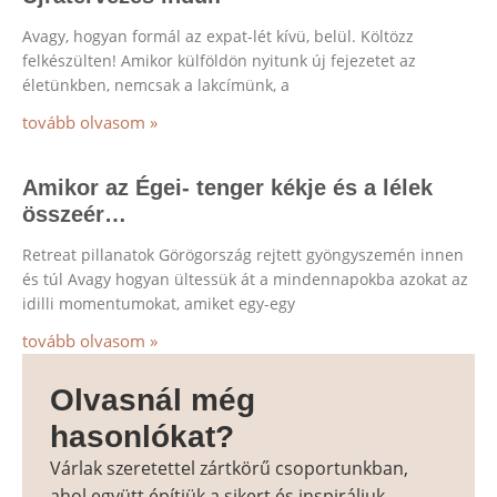
Avagy, hogyan formál az expat-lét kívü, belül. Költözz
felkészülten! Amikor külföldön nyitunk új fejezetet az
életünkben, nemcsak a lakcímünk, a
tovább olvasom »
Amikor az Égei- tenger kékje és a lélek
összeér…
Retreat pillanatok Görögország rejtett gyöngyszemén innen
és túl Avagy hogyan ültessük át a mindennapokba azokat az
idilli momentumokat, amiket egy-egy
tovább olvasom »
Olvasnál még
hasonlókat?
Várlak szeretettel zártkörű csoportunkban,
ahol együtt építjük a sikert és inspiráljuk