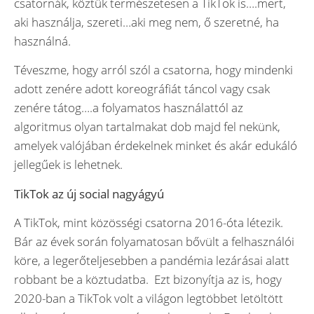
csatornák, köztük természetesen a TikTok is….mert,
aki használja, szereti…aki meg nem, ő szeretné, ha
használná.
Téveszme, hogy arról szól a csatorna, hogy mindenki
adott zenére adott koreográfiát táncol vagy csak
zenére tátog….a folyamatos használattól az
algoritmus olyan tartalmakat dob majd fel nekünk,
amelyek valójában érdekelnek minket és akár edukáló
jellegűek is lehetnek.
TikTok az új social nagyágyú
A TikTok, mint közösségi csatorna 2016-óta létezik.
Bár az évek során folyamatosan bővült a felhasználói
köre, a legerőteljesebben a pandémia lezárásai alatt
robbant be a köztudatba. Ezt bizonyítja az is, hogy
2020-ban a TikTok volt a világon legtöbbet letöltött