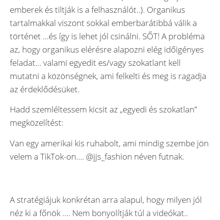
emberek és tiltják is a felhasználót..). Organikus
tartalmakkal viszont sokkal emberbarátibbá válik a
történet …és így is lehet jól csinálni. SŐT! A probléma
az, hogy organikus elérésre alapozni elég időigényes
feladat… valami egyedit es/vagy szokatlant kell
mutatni a közönségnek, ami felkelti és meg is ragadja
az érdeklődésüket.
Hadd szemléltessem kicsit az „egyedi és szokatlan”
megközelítést:
Van egy amerikai kis ruhabolt, ami mindig szembe jön
velem a TikTok-on…. @jjs_fashion néven futnak.
A stratégiájuk konkrétan arra alapul, hogy milyen jól
néz ki a főnök …. Nem bonyolítják túl a videókat..