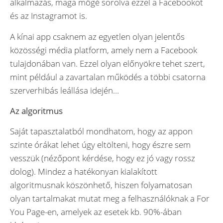
alkalmazás, maga mögé sorolva ezzel a Facebookot
és az Instagramot is.
A kínai app csaknem az egyetlen olyan jelentős
közösségi média platform, amely nem a Facebook
tulajdonában van. Ezzel olyan előnyökre tehet szert,
mint például a zavartalan működés a többi csatorna
szerverhibás leállása idején…
Az algoritmus
Saját tapasztalatból mondhatom, hogy az appon
szinte órákat lehet úgy eltölteni, hogy észre sem
vesszük (nézőpont kérdése, hogy ez jó vagy rossz
dolog). Mindez a hatékonyan kialakított
algoritmusnak köszönhető, hiszen folyamatosan
olyan tartalmakat mutat meg a felhasználóknak a For
You Page-en, amelyek az esetek kb. 90%-ában