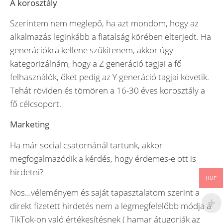
A korosztály
Szerintem nem meglepő, ha azt mondom, hogy az
alkalmazás leginkább a fiatalság körében elterjedt. Ha
generációkra kellene szűkítenem, akkor úgy
kategorizálnám, hogy a Z generáció tagjai a fő
felhasználók, őket pedig az Y generáció tagjai követik.
Tehát röviden és tömören a 16-30 éves korosztály a
fő célcsoport.
Marketing
Ha már social csatornánál tartunk, akkor
megfogalmazódik a kérdés, hogy érdemes-e ott is
hirdetni?
HUF
Nos…véleményem és saját tapasztalatom szerint a
direkt fizetett hirdetés nem a legmegfelelőbb módja a
TikTok-on való értékesítésnek ( hamar átugorják az