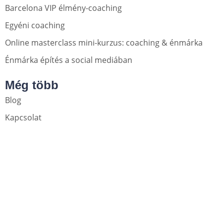
Barcelona VIP élmény-coaching
Egyéni coaching
Online masterclass mini-kurzus: coaching & énmárka
Énmárka építés a social mediában
Még több
Blog
Kapcsolat
Közösségi média
Adatvédelmi nyilatkozat
Cookie tájékoztató