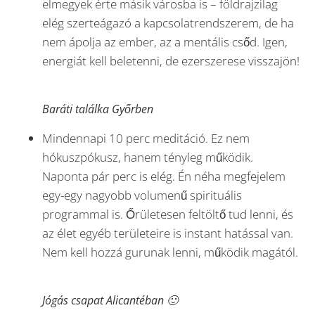
elmegyek érte másik városba is – földrajzilag
elég szerteágazó a kapcsolatrendszerem, de ha
nem ápolja az ember, az a mentális csőd. Igen,
energiát kell beletenni, de ezerszerese visszajön!
Baráti találka Győrben
Mindennapi 10 perc meditáció. Ez nem
hókuszpókusz, hanem tényleg működik.
Naponta pár perc is elég. Én néha megfejelem
egy-egy nagyobb volumenű spirituális
programmal is. Őrületesen feltöltő tud lenni, és
az élet egyéb területeire is instant hatással van.
Nem kell hozzá gurunak lenni, működik magától.
Jógás csapat Alicantéban 🙂