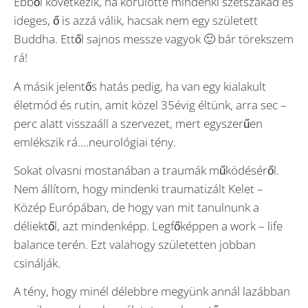
Ebből következik, ha körülötte mindenki szétszakad és
ideges, ő is azzá válik, hacsak nem egy született
Buddha. Ettől sajnos messze vagyok 🙂 bár törekszem
rá!
A másik jelentős hatás pedig, ha van egy kialakult
életmód és rutin, amit közel 35évig éltünk, arra sec –
perc alatt visszaáll a szervezet, mert egyszerűen
emlékszik rá….neurológiai tény.
Sokat olvasni mostanában a traumák működéséről.
Nem állítom, hogy mindenki traumatizált Kelet –
Közép Európában, de hogy van mit tanulnunk a
déliektől, azt mindenképp. Legfőképpen a work – life
balance terén. Ezt valahogy születetten jobban
csinálják.
A tény, hogy minél délebbre megyünk annál lazábban