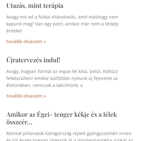
Utazás, mint terápia
Avagy mit ad a fizikai eltávolodás, amit máshogy nem
kapunk meg? Van egy pont, amikor már nem a térkép
érdekel
tovább olvasom »
Újratervezés indul!
Avagy, hogyan formál az expat-lét kívü, belül. Költözz
felkészülten! Amikor külföldön nyitunk új fejezetet az
életünkben, nemcsak a lakcímünk, a
tovább olvasom »
Amikor az Égei- tenger kékje és a lélek
összeér…
Retreat pillanatok Görögország rejtett gyöngyszemén innen
és túl Avagy hogyan ültessük át a mindennapokba azokat az