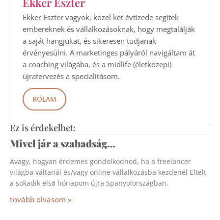
Ekker Eszter
Ekker Eszter vagyok, közel két évtizede segítek
embereknek és vállalkozásoknak, hogy megtalálják
a saját hangjukat, és sikeresen tudjanak
érvényesülni. A marketinges pályáról navigáltam át
a coaching világába, és a midlife (életközepi)
újratervezés a specialitásom.
RÓLAM
Ez is érdekelhet:
Mivel jár a szabadság…
Avagy, hogyan érdemes gondolkodnod, ha a freelancer
világba váltanál és/vagy online vállalkozásba kezdenél Eltelt
a sokadik első hónapom újra Spanyolországban,
tovább olvasom »