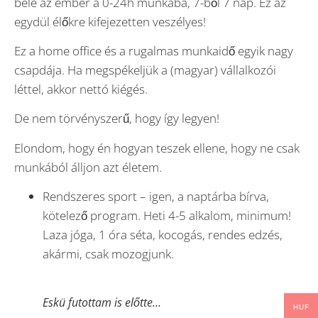
bele az ember a 0-24h munkába, 7-ből 7 nap. Ez az
egydül élőkre kifejezetten veszélyes!
Ez a home office és a rugalmas munkaidő egyik nagy
csapdája. Ha megspékeljük a (magyar) vállalkozói
léttel, akkor nettó kiégés.
De nem törvényszerű, hogy így legyen!
Elondom, hogy én hogyan teszek ellene, hogy ne csak
munkából álljon azt életem.
Rendszeres sport – igen, a naptárba bírva,
kötelező program. Heti 4-5 alkalom, minimum!
Laza jóga, 1 óra séta, kocogás, rendes edzés,
akármi, csak mozogjunk.
Eskü futottam is előtte…
HUF