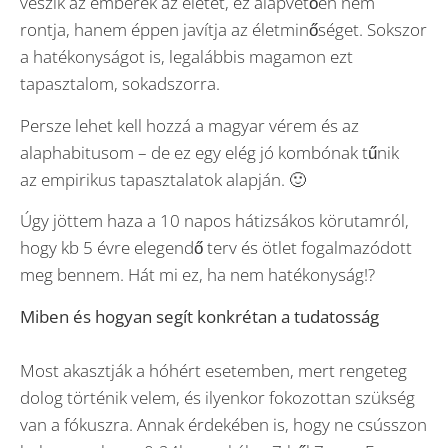
veszik az emberek az életet, ez alapvetően nem
rontja, hanem éppen javítja az életminőséget. Sokszor
a hatékonyságot is, legalábbis magamon ezt
tapasztalom, sokadszorra.
Persze lehet kell hozzá a magyar vérem és az
alaphabitusom – de ez egy elég jó kombónak tűnik
az empirikus tapasztalatok alapján. 🙂
Úgy jöttem haza a 10 napos hátizsákos körutamról,
hogy kb 5 évre elegendő terv és ötlet fogalmazódott
meg bennem. Hát mi ez, ha nem hatékonyság!?
Miben és hogyan segít konkrétan a tudatosság
Most akasztják a hóhért esetemben, mert rengeteg
dolog történik velem, és ilyenkor fokozottan szükség
van a fókuszra. Annak érdekében is, hogy ne csússzon