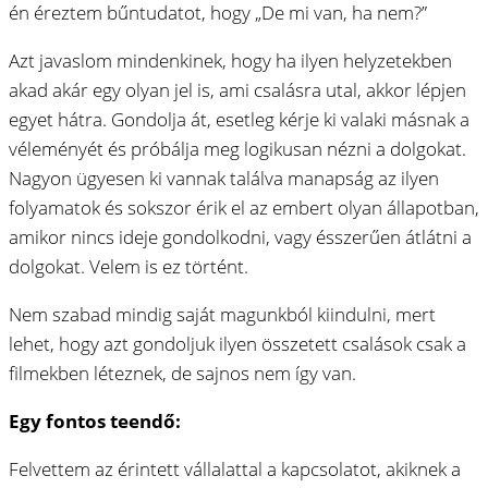
én éreztem bűntudatot, hogy „De mi van, ha nem?”
Azt javaslom mindenkinek, hogy ha ilyen helyzetekben
akad akár egy olyan jel is, ami csalásra utal, akkor lépjen
egyet hátra. Gondolja át, esetleg kérje ki valaki másnak a
véleményét és próbálja meg logikusan nézni a dolgokat.
Nagyon ügyesen ki vannak találva manapság az ilyen
folyamatok és sokszor érik el az embert olyan állapotban,
amikor nincs ideje gondolkodni, vagy ésszerűen átlátni a
dolgokat. Velem is ez történt.
Nem szabad mindig saját magunkból kiindulni, mert
lehet, hogy azt gondoljuk ilyen összetett csalások csak a
filmekben léteznek, de sajnos nem így van.
Egy fontos teendő:
Felvettem az érintett vállalattal a kapcsolatot, akiknek a