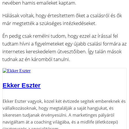
nevében hamis emaileket kaptam.
Hálásak voltak, hogy értesítettem őket a csalásról és ők
már megtették a szükséges intézkedéseket.
Én pedig csak remélni tudom, hogy ezzel az írással fel
tudtam hívni a figyelmeteket egy újabb csalási formára az
internetes kereskedelem útvesztőiben. Így talán mások
tudnak az én káromból tanulni.
Ekker Eszter
Ekker Eszter vagyok, közel két évtizede segítek embereknek és
vállalkozásoknak, hogy megtalálják a saját hangjukat, és
sikeresen tudjanak érvényesülni. A marketinges pályáról
navigáltam át a coaching világába, és a midlife (életközepi)
újratervezés a specialitásom.