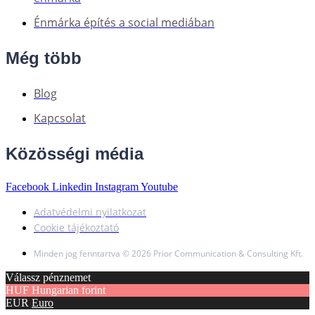
Énmárka építés a social mediában
Még több
Blog
Kapcsolat
Közösségi média
Facebook
Linkedin
Instagram
Youtube
Adatvédelmi nyilatkozat
Cookie tájékoztató
Minden jog fenntartva © 2026 Prior Communication & Consulting Kft.
Válassz pénznemet
HUF
Hungarian forint
EUR
Euro