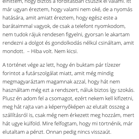
elhittem, hogy biztos a fordításban csúszik el valami. Itt
már ugyan éreztem, hogy valami nem oké, de a nyomás
hatására, amit amiatt éreztem, hogy egész este a
barátaimmal vagyok, de csak a telefont nyomkodom,
nem tudok rájuk rendesen figyelni, gyorsan le akartam
rendezni a dolgot és gondolkodás nélkül csináltam, amit
mondott. – Hiba volt. Nem kicsi.
A történet vége az lett, hogy én buktam pár tízezer
forintot a futárszolgálat miatt, amit még mindig
megmagyaráztam magamnak azzal, hogy hát nem
használtam még ezt a rendszert, náluk biztos így szokás.
Plusz én adom fel a csomagot, ezért nekem kell kifizetni,
meg hát rajta van a képernyőképen az elutalt összeg a
szállításról is, csak még nem érkezett meg hozzám, mert
hát ugye külföld. Mire felfogtam, hogy mi törtnénik, már
elutaltam a pénzt. Onnan pedig nincs visszaút.