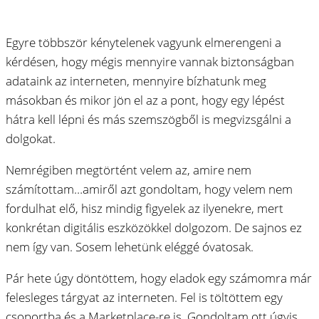
Egyre többször kénytelenek vagyunk elmerengeni a
kérdésen, hogy mégis mennyire vannak biztonságban
adataink az interneten, mennyire bízhatunk meg
másokban és mikor jön el az a pont, hogy egy lépést
hátra kell lépni és más szemszögből is megvizsgálni a
dolgokat.
Nemrégiben megtörtént velem az, amire nem
számítottam…amiről azt gondoltam, hogy velem nem
fordulhat elő, hisz mindig figyelek az ilyenekre, mert
konkrétan digitális eszközökkel dolgozom. De sajnos ez
nem így van. Sosem lehetünk eléggé óvatosak.
Pár hete úgy döntöttem, hogy eladok egy számomra már
felesleges tárgyat az interneten. Fel is töltöttem egy
csoportba és a Marketplace-re is. Gondoltam ott úgyis