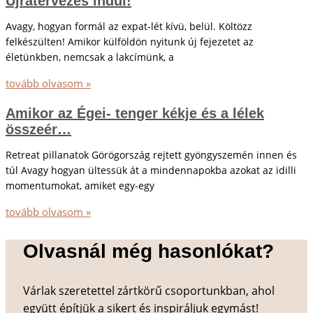
Újratervezés indul!
Avagy, hogyan formál az expat-lét kívü, belül. Költözz
felkészülten! Amikor külföldön nyitunk új fejezetet az
életünkben, nemcsak a lakcímünk, a
tovább olvasom »
Amikor az Égei- tenger kékje és a lélek
összeér…
Retreat pillanatok Görögország rejtett gyöngyszemén innen és
túl Avagy hogyan ültessük át a mindennapokba azokat az idilli
momentumokat, amiket egy-egy
tovább olvasom »
Olvasnál még hasonlókat?
Várlak szeretettel zártkörű csoportunkban, ahol
együtt építjük a sikert és inspiráljuk egymást!