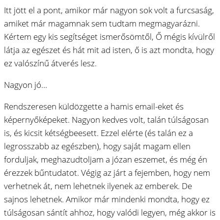
Itt jött el a pont, amikor már nagyon sok volt a furcsaság,
amiket már magamnak sem tudtam megmagyarázni.
Kértem egy kis segítséget ismerősömtől, Ő mégis kívülről
látja az egészet és hát mit ad isten, ő is azt mondta, hogy
ez valószínű átverés lesz.
Nagyon jó…
Rendszeresen küldözgette a hamis email-eket és
képernyőképeket. Nagyon kedves volt, talán túlságosan
is, és kicsit kétségbeesett. Ezzel elérte (és talán ez a
legrosszabb az egészben), hogy saját magam ellen
forduljak, meghazudtoljam a józan eszemet, és még én
érezzek bűntudatot. Végig az járt a fejemben, hogy nem
verhetnek át, nem lehetnek ilyenek az emberek. De
sajnos lehetnek. Amikor már mindenki mondta, hogy ez
túlságosan sántít ahhoz, hogy valódi legyen, még akkor is