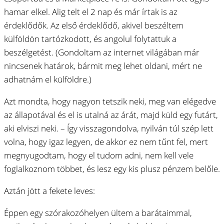
hamar elkel. Alig telt el 2 nap és már írtak is az
érdeklődők. Az első érdeklődő, akivel beszéltem
külföldön tartózkodott, és angolul folytattuk a
beszélgetést. (Gondoltam az internet világában már
nincsenek határok, bármit meg lehet oldani, mért ne
adhatnám el külföldre.)
Azt mondta, hogy nagyon tetszik neki, meg van elégedve
az állapotával és el is utalná az árát, majd küld egy futárt,
aki elviszi neki. – Így visszagondolva, nyilván túl szép lett
volna, hogy igaz legyen, de akkor ez nem tűnt fel, mert
megnyugodtam, hogy el tudom adni, nem kell vele
foglalkoznom többet, és lesz egy kis plusz pénzem belőle.
Aztán jött a fekete leves:
Éppen egy szórakozóhelyen ültem a barátaimmal,