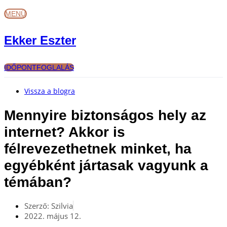
Ugrás
MENÜ
a
tartalomhoz
Ekker Eszter
IDŐPONTFOGLALÁS
Vissza a blogra
Mennyire biztonságos hely az
internet? Akkor is
félrevezethetnek minket, ha
egyébként jártasak vagyunk a
témában?
Szerző:
Szilvia
2022. május 12.