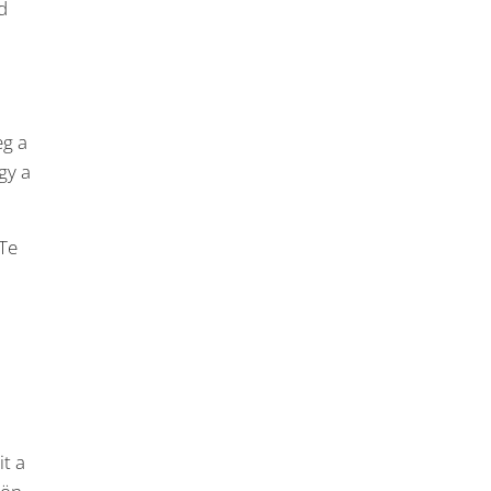
d
eg a
gy a
 Te
t a