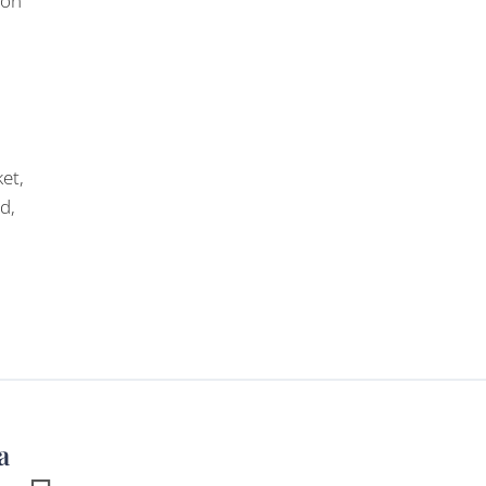
tön
et,
d,
a