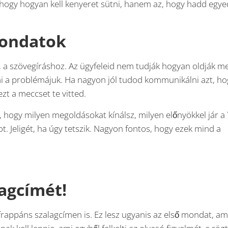
 hogy hogyan kell kenyeret sütni, hanem az, hogy hadd egye
mondatok
, a szövegíráshoz. Az ügyfeleid nem tudják hogyan oldják m
mi a problémájuk. Ha nagyon jól tudod kommunikálni azt, ho
zt a meccset te vitted.
i, hogy milyen megoldásokat kínálsz, milyen előnyökkel jár a
. Jeligét, ha úgy tetszik. Nagyon fontos, hogy ezek mind a
lagcímét!
appáns szalagcímen is. Ez lesz ugyanis az első mondat, ami