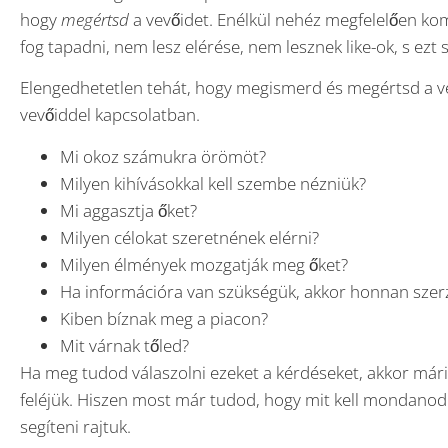
hogy
megértsd
a vevőidet. Enélkül nehéz megfelelően kom
fog tapadni, nem lesz elérése, nem lesznek like-ok, s ezt 
Elengedhetetlen tehát, hogy megismerd és megértsd a ve
vevőiddel kapcsolatban.
Mi okoz számukra örömöt?
Milyen kihívásokkal kell szembe nézniük?
Mi aggasztja őket?
Milyen célokat szeretnének elérni?
Milyen élmények mozgatják meg őket?
Ha információra van szükségük, akkor honnan szerz
Kiben bíznak meg a piacon?
Mit várnak tőled?
Ha meg tudod válaszolni ezeket a kérdéseket, akkor má
feléjük. Hiszen most már tudod, hogy mit kell mondanod
segíteni rajtuk.