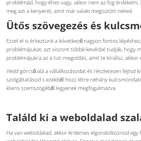
problémád, hogy éhes vagy, akkor nem az fog érdekelni,
meg azt a kenyeret, amit már valaki megsütött neked.
Ütős szövegezés és kulcs
Ezzel el is érkeztünk a következő nagyon fontos lépéshez
problémájukat, azt viszont többé-kevésbé tudják, hogy 
problémájukra az a tuti megoldás, amit te kínálsz, akkor e
Vedd górcső alá a vállalkozásodat és részletesen fejtsd k
szolgáltatásod s ezekből hozz létre néhány kulcsmondatot
kliens szemszögéből legyenek megfogalmazva.
Találd ki a weboldalad sza
Ha van weboldalad, akkor érdemes elgondolkoznod egy fr