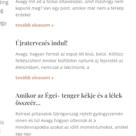
ting
Avagy mit ad a fizikai eltávolodás, amit máshogy nem
kapunk meg? Van egy pont, amikor már nem a térkép
og.
érdekel
egy
tovább olvasom »
Újratervezés indul!
Avagy, hogyan formál az expat-lét kívü, belül. Költözz
felkészülten! Amikor külföldön nyitunk új fejezetet az
életünkben, nemcsak a lakcímünk, a
tovább olvasom »
Amikor az Égei- tenger kékje és a lélek
összeér…
Retreat pillanatok Görögország rejtett gyöngyszemén
innen és túl Avagy hogyan ültessük át a
is
mindennapokba azokat az idilli momentumokat, amiket
t
egy-egy