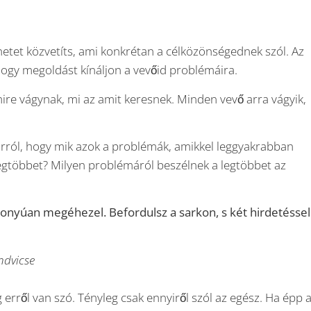
etet közvetíts, ami konkrétan a célközönségednek szól. Az
hogy megoldást kínáljon a vevőid problémáira.
ire vágynak, mi az amit keresnek. Minden vevő arra vágyik,
 arról, hogy mik azok a problémák, amikkel leggyakrabban
egtöbbet? Milyen problémáról beszélnek a legtöbbet az
szonyúan megéhezel. Befordulsz a sarkon, s két hirdetéssel
ndvicse
 erről van szó. Tényleg csak ennyiről szól az egész. Ha épp a