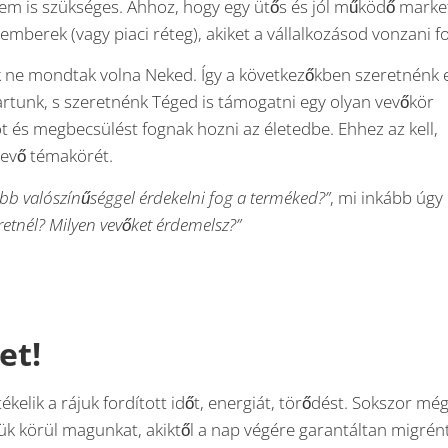
nem is szükséges. Ahhoz, hogy egy ütős és jól működő marke
emberek (vagy piaci réteg), akiket a vállalkozásod vonzani f
 ne mondtak volna Neked. Így a következőkben szeretnénk 
tartunk, s szeretnénk Téged is támogatni egy olyan vevőkör
s megbecsülést fognak hozni az életedbe. Ehhez az kell,
 vevő témakörét.
obb valószínűséggel érdekelni fog a terméked?”
, mi inkább úgy
eretnél? Milyen vevőket érdemelsz?”
et!
kelik a rájuk fordított időt, energiát, törődést. Sokszor még
k körül magunkat, akiktől a nap végére garantáltan migrén