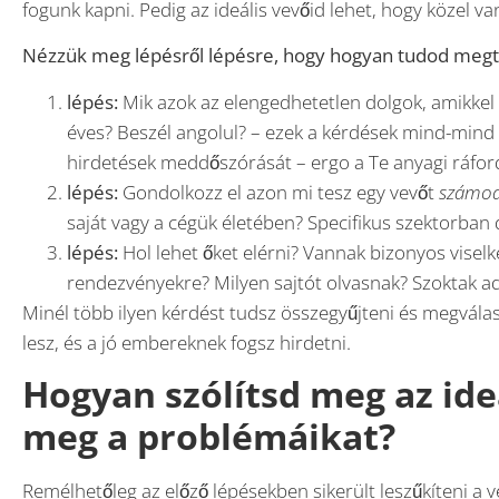
fogunk kapni. Pedig az ideális vevőid lehet, hogy közel 
Nézzük meg lépésről lépésre, hogy hogyan tudod megtalá
lépés:
Mik azok az elengedhetetlen dolgok, amikkel 
éves? Beszél angolul? – ezek a kérdések mind-mind s
hirdetések meddőszórását – ergo a Te anyagi ráford
lépés:
Gondolkozz el azon mi tesz egy vevőt
számo
saját vagy a cégük életében? Specifikus szektorban
lépés:
Hol lehet őket elérni? Vannak bizonyos vise
rendezvényekre? Milyen sajtót olvasnak? Szoktak ad
Minél több ilyen kérdést tudsz összegyűjteni és megválas
lesz, és a jó embereknek fogsz hirdetni.
Hogyan szólítsd meg az ide
meg a problémáikat?
Remélhetőleg az előző lépésekben sikerült leszűkíteni a ve