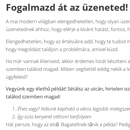
Fogalmazd át az üzeneted!
A mai modern világban elengedhetetlen, hogy olyan üzen
üzenetednek ahhoz, hogy elérje a kívánt hatást, fontos, 
Elengedhetetlen, hogy az értésükre add, hogy te tudod m
hogy megoldást találjon a problémára, amivel küzd.
Ha már vannak klienseid, akkor érdemes listát készíteni
szemben találod magad. Miben segítettél eddig nekik a l
ügyfeleid?
Vegyünk egy élethű példát! Sétálsz az utcán, hirtelen i
találod szemben magad:
Éhes vagy? Nálunk kapható a város legjobb melegsze
Így süss kenyeret otthon! tanfolyam
Hát persze, hogy az első. Bagatellnek tűnik a példa? Pedig