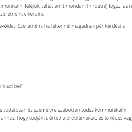
munikálni feléjük, tehát amit mondani (hirdetni) fogsz, az
szeretnénk elkerülni.
vőidet. Szeretném, ha feltennél magadnak pár kérdést a
ik azt be?
ris tudatosan és személyre szabottan tudsz kommunikálni
 ahhoz, hogy tudják
te
érted a problémáikat, és
te
képes vag