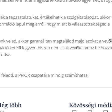
 kell lennie, ami egyből felkelti az olvasó figyelmét, s rög
ák a tapasztalatukat, értékelhetik a szolgáltatásodat, akkor
rmáció lapul meg arról, hogy miért is választottak téged a
nk veled, akkor garantáltan megtalálod majd azokat a vevők
káció kétélű fegyver, hiszen nem csak vevőket vonz be hozzá
 tudsz.
 feledd, a PRIOR csapatára mindig számíthatsz!
ég több
Közösségi médi