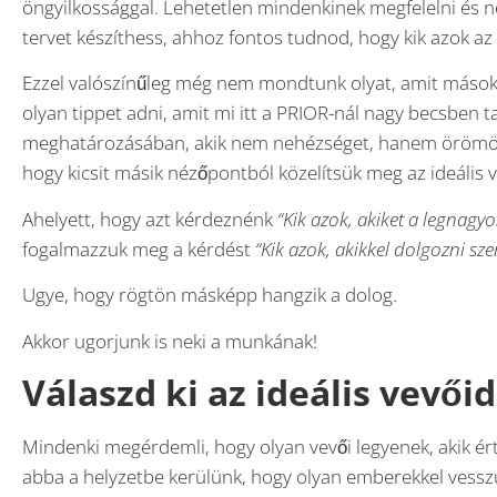
öngyilkossággal. Lehetetlen mindenkinek megfelelni és 
tervet készíthess, ahhoz fontos tudnod, hogy kik azok az 
Ezzel valószínűleg még nem mondtunk olyat, amit mások
olyan tippet adni, amit mi itt a PRIOR-nál nagy becsben 
meghatározásában, akik nem nehézséget, hanem örömöt é
hogy kicsit másik nézőpontból közelítsük meg az ideális
Ahelyett, hogy azt kérdeznénk
“Kik azok, akiket a legnagy
fogalmazzuk meg a kérdést
“Kik azok, akikkel dolgozni sz
Ugye, hogy rögtön másképp hangzik a dolog.
Akkor ugorjunk is neki a munkának!
Válaszd ki az ideális vevőid
Mindenki megérdemli, hogy olyan vevői legyenek, akik érté
abba a helyzetbe kerülünk, hogy olyan emberekkel vesszü