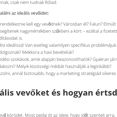
vannak, csak nem tudnak Rólad.
lni az ideális vevőidet:
rendelkeznie kell egy vevődnek? Városban él? Falun? Elmúlt
egítenek nagymértékben szűkíteni a kört – ezáltal a fizetet
ításodat is.
dra
ideálissá! Van esetleg valamilyen specifikus problémájuk
 dolgoznak? Mekkora a havi bevételük?
lkedési szokások, amik alapján beazonosíthatók? Gyakran jár
akozni? Melyik közösségi médiát használják a leginkább?
zolni, annál biztosabb, hogy a marketing stratégiád sikeres
ális vevőket és hogyan érts
vő körödet. Most pedig itt az ideje, hogy időt szentelj arra,