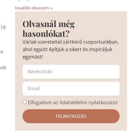
tovább olvasom »
Olvasnál még
 18
hasonlókat?
t
Várlak szeretettel zártkörű csoportunkban,
ahol együtt építjük a sikert és inspiráljuk
 a
egymást!
nak
d
Elfogadom az Adatvédelmi nyilatkozatot
FELIRATKOZÁS