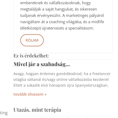
embereknek és vállalkozásoknak, hogy
megtalálják a saját hangjukat, és sikeresen
tudjanak érvényesülni. A marketinges pályáról
navigáltam át a coaching világába, és a midlife
(életközepi) újratervezés a specialitásom.
RÓLAM
Ez is érdekelhet:
Mivel jár a szabadság…
Avagy, hogyan érdemes gondolkodnod, ha a freelancer
világba váltanál és/vagy online vállalkozásba kezdenél
Eltelt a sokadik első hónapom újra Spanyolországban,
tovább olvasom »
Utazás, mint terápia
ting