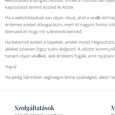
weboldaladra látogató elolvas. Ennek a mondatnak olyannak
kapcsolatot teremt közted és közte.
Ha a weboldaladnak van olyan része, ahol a vevők leírhatj
érdemes ezeket átbogarászni, mert itt nagyon fontos info
klienseid és hogy mit szeretnek benned.
Ha betartod ezeket a tippeket, amiket mosd megosztottu
akikkel szívesen fogsz tudni dolgozni. A célzott kommuni
hanem olyan vevőket, akik értékelni fogják, amit nyújtani
Hajrá!
Ha pedig bármiben segítségre lenne szükséged, akkor ne
Szolgáltatások
M